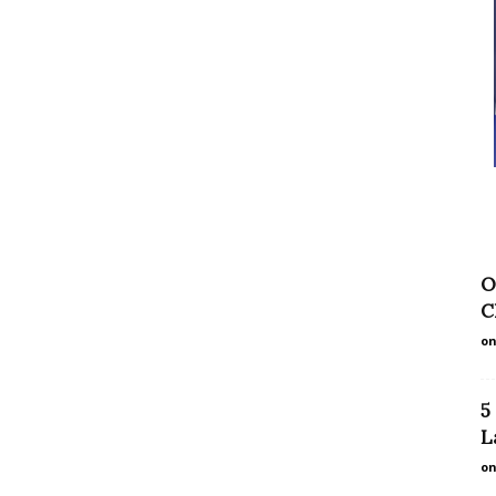
O
C
on
5
L
on