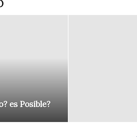
O
courses
Central
o? es Posible?