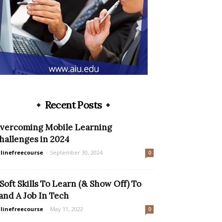
Recent Posts
vercoming Mobile Learning
hallenges in 2024
linefreecourse
-
September 30, 2024
0
 Soft Skills To Learn (& Show Off) To
and A Job In Tech
linefreecourse
-
May 11, 2022
0