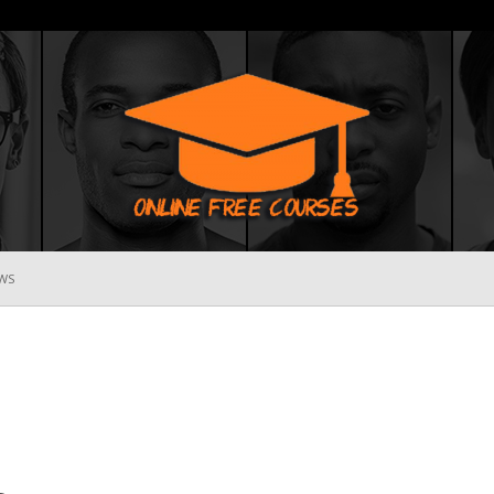
WS
Online
Free