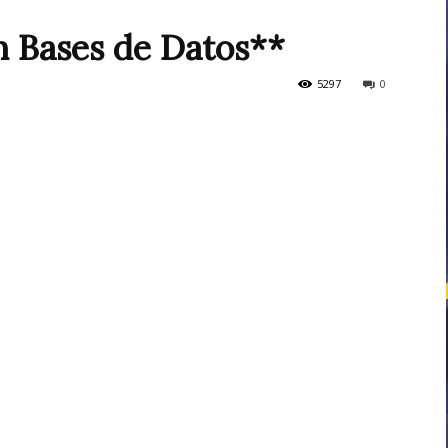
n Bases de Datos**
courses
5297
0
Central