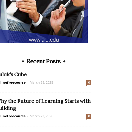
Recent Posts
ubik’s Cube
linefreecourse
-
March 26, 2025
0
hy the Future of Learning Starts with
uilding
linefreecourse
-
March 23, 2026
0