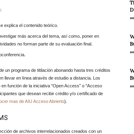
T
D
:
on
 explica el contenido teórico.
nvestigar más acerca del tema, así como, poner en
W
B
tividades no forman parte de su evaluación final.
on
oconferencia.
e un programa de titilación abonando hasta tres créditos
W
B
n llevar en línea através de estudio a distancia. Los
o en función de la iniciativa “Open Access” o “Acceso
on
ticipantes que desean recibir crédito y/o certificado de
cer mas de AIU Acceso Abrierto
).
BMS
cción de archivos interrelacionados creados con un