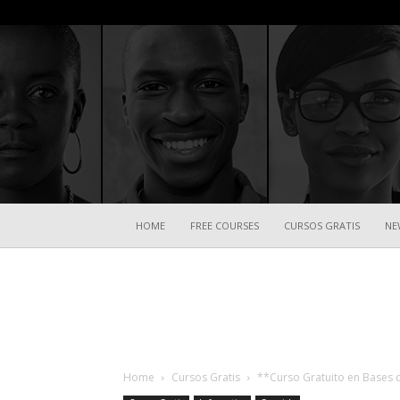
HOME
FREE COURSES
CURSOS GRATIS
NE
Home
Cursos Gratis
**Curso Gratuito en Bases 