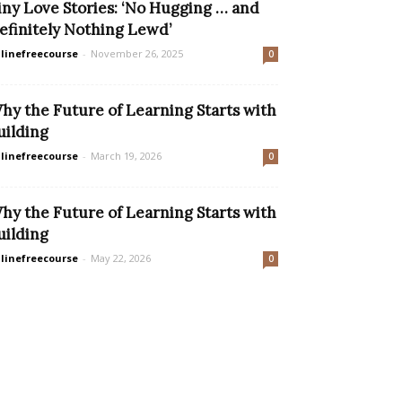
iny Love Stories: ‘No Hugging … and
efinitely Nothing Lewd’
linefreecourse
-
November 26, 2025
0
hy the Future of Learning Starts with
uilding
linefreecourse
-
March 19, 2026
0
hy the Future of Learning Starts with
uilding
linefreecourse
-
May 22, 2026
0