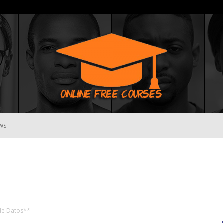
WS
Online
Free
de Datos**